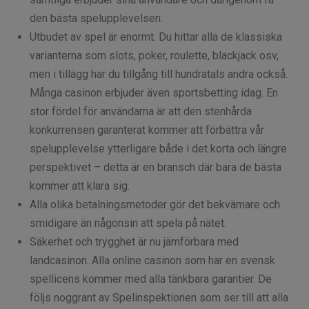
den bästa spelupplevelsen.
Utbudet av spel är enormt. Du hittar alla de klassiska
varianterna som slots, poker, roulette, blackjack osv,
men i tillägg har du tillgång till hundratals andra också.
Många casinon erbjuder även sportsbetting idag. En
stor fördel för användarna är att den stenhårda
konkurrensen garanterat kommer att förbättra vår
spelupplevelse ytterligare både i det korta och längre
perspektivet – detta är en bransch där bara de bästa
kommer att klara sig.
Alla olika betalningsmetoder gör det bekvämare och
smidigare än någonsin att spela på nätet.
Säkerhet och trygghet är nu jämförbara med
landcasinon. Alla online casinon som har en svensk
spellicens kommer med alla tänkbara garantier. De
följs noggrant av Spelinspektionen som ser till att alla