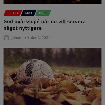
FRITID
MAT
NÖJE
God nyårssupé när du vill servera
något nyttigare
Johan
dec 2, 2021