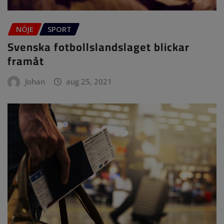
NÖJE
SPORT
Svenska fotbollslandslaget blickar
framåt
Johan
aug 25, 2021