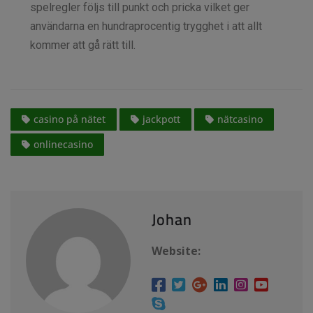
spelregler följs till punkt och pricka vilket ger
användarna en hundraprocentig trygghet i att allt
kommer att gå rätt till.
casino på nätet
jackpott
nätcasino
onlinecasino
Johan
Website: