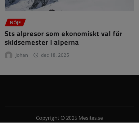
NÖJE
Sts alpresor som ekonomiskt val för
skidsemester i alperna
Johan
dec 18, 2025
Copyright © 2025 Mesites.se
Contact