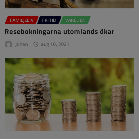
FAMILJELIV
FRITID
VÄRLDEN
Resebokningarna utomlands ökar
Johan
aug 10, 2021